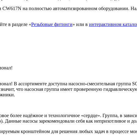
и CW617N на полностью автоматизированном оборудовании. Нал
те в разделе «
Резьбовые фитинги
» или в
интерактивном катало
ионал!
нал! В ассортименте доступна насосно-смесительная группа S
начит, что насосная группа имеет проверенную гидравлическую
ажники.
е более надёжное и технологичное «сердце». Группа, в завис
). Данные насосы зарекомендовали себя как неприхотливое и до
улируемым кронштейном для решения любых задач в процессе мо