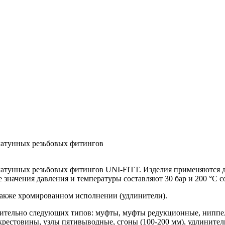
латунных резьбовых фитингов
атунных резьбовых фитингов UNI-FITT. Изделия применяются дл
значения давления и температуры составляют 30 бар и 200 °С со
также хромированном исполнении (удлинители).
ючительно следующих типов: муфты, муфты редукционные, ниппе
крестовины, узлы пятивыводные, сгоны (100-200 мм), удлинители