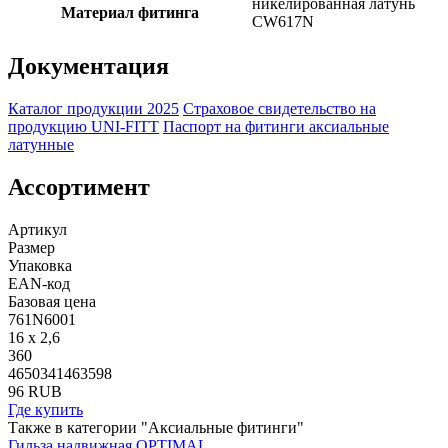
никелированная латунь
Материал фитинга
CW617N
Документация
Каталог продукции 2025
Страховое свидетельство на
продукцию UNI-FITT
Паспорт на фитинги аксиальные
латунные
Ассортимент
Артикул
Размер
Упаковка
EAN-код
Базовая цена
761N6001
16 x 2,6
360
4650341463598
96 RUB
Где купить
Также в категории "Аксиальные фитинги"
Гильза надвижная OPTIMAL