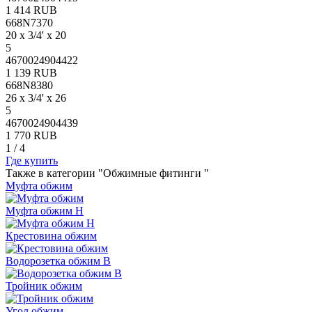
1 414 RUB
668N7370
20 x 3/4' x 20
5
4670024904422
1 139 RUB
668N8380
26 x 3/4' x 26
5
4670024904439
1 770 RUB
1
/
4
Где купить
Также в категории "Обжимные фитинги "
Муфта обжим
Муфта обжим Н
Крестовина обжим
Водорозетка обжим В
Тройник обжим
Угол обжим