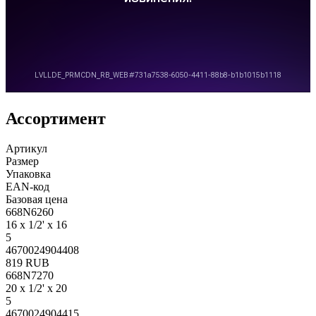
Ассортимент
Артикул
Размер
Упаковка
EAN-код
Базовая цена
668N6260
16 x 1/2' x 16
5
4670024904408
819 RUB
668N7270
20 x 1/2' x 20
5
4670024904415