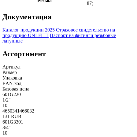
Резьба
87)
Документация
Каталог продукции 2025
Страховое свидетельство на
продукцию UNI-FITT
Паспорт на фитинги резьбовые
латунные
Ассортимент
Артикул
Размер
Упаковка
EAN-код
Базовая цена
601G2201
1/2"
10
4650341466032
131 RUB
601G3301
3/4"
10