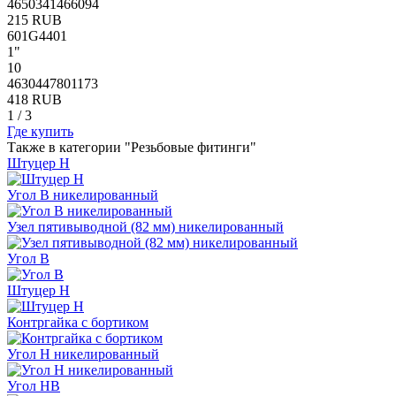
4650341466094
215 RUB
601G4401
1"
10
4630447801173
418 RUB
1
/
3
Где купить
Также в категории "Резьбовые фитинги"
Штуцер Н
Угол В никелированный
Узел пятивыводной (82 мм) никелированный
Угол В
Штуцер Н
Контргайка с бортиком
Угол Н никелированный
Угол НВ