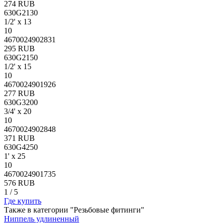
274 RUB
630G2130
1/2' x 13
10
4670024902831
295 RUB
630G2150
1/2' x 15
10
4670024901926
277 RUB
630G3200
3/4' x 20
10
4670024902848
371 RUB
630G4250
1' x 25
10
4670024901735
576 RUB
1
/
5
Где купить
Также в категории "Резьбовые фитинги"
Ниппель удлиненный