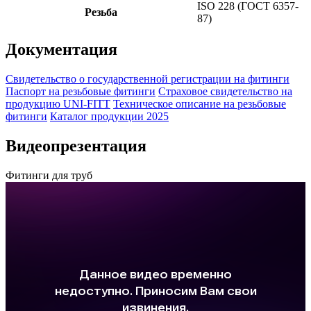
ISO 228 (ГОСТ 6357-
Резьба
87)
Документация
Свидетельство о государственной регистрации на фитинги
Паспорт на резьбовые фитинги
Страховое свидетельство на
продукцию UNI-FITT
Техническое описание на резьбовые
фитинги
Каталог продукции 2025
Видеопрезентация
Фитинги для труб