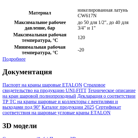
никелированная латунь
Материал
CW617N
Максимальное рабочее
до 50 для 1/2", до 40 для
давление, бар
3/4" и 1"
Максимальная рабочая
120
температура, °С
Минимальная рабочая
-20
температура, °C
Подробнее
Документация
Паспорт на краны шаровые ETALON
Страховое
свидетельство на продукцию UNI-FITT
Техническое описание
на кран шаровой полнопроходный
Декларация о соответствии
ТР ТС на краны шаровые и коллекторы с вентилями и
выходами под 90°
Каталог продукции 2025
Сертификат
соответствия на шаровые угловые краны ETALON
3D модели