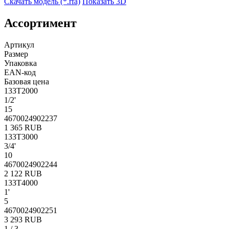
Скачать модель (*.rfa)
Показать 3D
Ассортимент
Артикул
Размер
Упаковка
EAN-код
Базовая цена
133T2000
1/2'
15
4670024902237
1 365 RUB
133T3000
3/4'
10
4670024902244
2 122 RUB
133T4000
1'
5
4670024902251
3 293 RUB
1
/
3